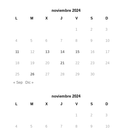
noviembre 2024
L
M
X
J
V
S
D
1
2
3
4
5
6
7
8
9
10
11
12
13
14
15
16
17
18
19
20
21
22
23
24
25
26
27
28
29
30
« Sep
Dic »
noviembre 2024
L
M
X
J
V
S
D
1
2
3
4
5
6
7
8
9
10