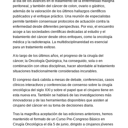
al día de los avances en el tratamiento de la enfermedad maligna
peritoneal, y también del cáncer de colon, ovario o gástrico,
además de la valoración de los últimos hallazgos científicos
publicados y el enfoque práctico. Una reunión de especialistas
permite también consensuar protocolos de actuación contra la
enfermedad desde diferentes perspectivas. Por eso, el encuentro
acoge a las sociedades científicas dedicadas al estudio y el
tratamiento del cáncer desde otros enfoques, como la oncología
médica y la radioterapia. La multidisciplinareidad es esencial
para un tratamiento exitoso.
A lo largo de los últimos años, el progreso de la cirugía del
cáncer, la Oncología Quirúrgica, ha conseguido, sola o en
combinación con otras disciplinas, hacer abordable al tratamiento
situaciones tradicionalmente consideradas incurables.
El congreso dará cabida a mesas de debate, conferencias, casos
clínicos interactivos y conferencias de consenso sobre la cirugía
oncológica del siglo XXI y sobre el papel que el cirujano tiene en
esta nueva era. También se hablará de las investigaciones más
innovadoras y de las herramientas disponibles que asisten al
cirujano del cáncer en su toma de decisiones diaria.
Tras la magnífica aceptación de las ediciones anteriores, hemos
mantenido el formato de un Curso Pre-Congreso Básico en
Cirugía Oncológica el día 5 de junio, dirigido a cirujanos jóvenes