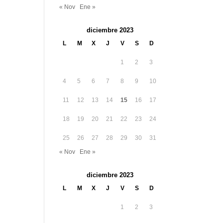
« Nov
Ene »
diciembre 2023
L
M
X
J
V
S
D
1
2
3
4
5
6
7
8
9
10
11
12
13
14
15
16
17
18
19
20
21
22
23
24
25
26
27
28
29
30
31
« Nov
Ene »
diciembre 2023
L
M
X
J
V
S
D
1
2
3