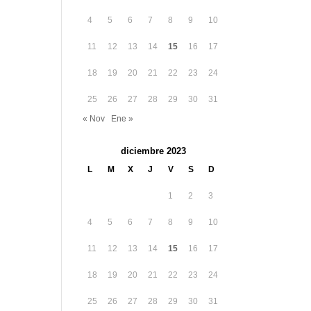
4
5
6
7
8
9
10
11
12
13
14
15
16
17
18
19
20
21
22
23
24
25
26
27
28
29
30
31
« Nov
Ene »
diciembre 2023
L
M
X
J
V
S
D
1
2
3
4
5
6
7
8
9
10
11
12
13
14
15
16
17
18
19
20
21
22
23
24
25
26
27
28
29
30
31