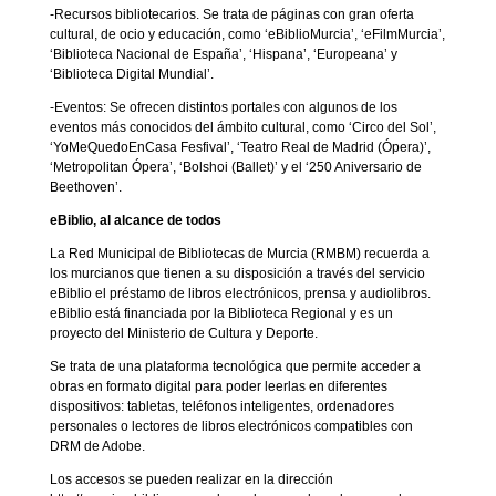
-Recursos bibliotecarios. Se trata de páginas con gran oferta
cultural, de ocio y educación, como ‘eBiblioMurcia’, ‘eFilmMurcia’,
‘Biblioteca Nacional de España’, ‘Hispana’, ‘Europeana’ y
‘Biblioteca Digital Mundial’.
-Eventos: Se ofrecen distintos portales con algunos de los
eventos más conocidos del ámbito cultural, como ‘Circo del Sol’,
‘YoMeQuedoEnCasa Fesfival’, ‘Teatro Real de Madrid (Ópera)’,
‘Metropolitan Ópera’, ‘Bolshoi (Ballet)’ y el ‘250 Aniversario de
Beethoven’.
eBiblio, al alcance de todos
La Red Municipal de Bibliotecas de Murcia (RMBM) recuerda a
los murcianos que tienen a su disposición a través del servicio
eBiblio el préstamo de libros electrónicos, prensa y audiolibros.
eBiblio está financiada por la Biblioteca Regional y es un
proyecto del Ministerio de Cultura y Deporte.
Se trata de una plataforma tecnológica que permite acceder a
obras en formato digital para poder leerlas en diferentes
dispositivos: tabletas, teléfonos inteligentes, ordenadores
personales o lectores de libros electrónicos compatibles con
DRM de Adobe.
Los accesos se pueden realizar en la dirección