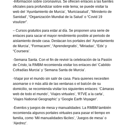
-Información sobre coronavirus. Se ofrecen enlaces a las fuentes
oficiales para profundizar sobre este tema; se puede visitar la
web del ‘Ayuntamiento de Murcia’, ‘Muriciasalud’, “Ministerio de
Sanidad’, “Organización Mundial de la Salud’ o “Covid 19
visulizer”.
– Cursos gratuitos para estar al día. Se proponen una serie de
enlaces para sacar el mayor rendimiento posible al periodo de
aislamiento desde casa. Destacan los portales del ‘Ayuntamiento
de Murcia’, “Formacarm’, “Aprendergratis’, “Miriadax’, “Edx’ y
“Coursera’.
-Semana Santa. Con el fin de revivir la celebración de la Pasión
de Cristo, la RMBM recomienda visitar los enlaces del ‘Cabildo
Cofradías Murcia’ y ‘Semana Santa de Murcia’.
-Viajar por el mundo sin salir de casa. Para quienes necesiten
asomarse o ir más allá de las ventanas o el balcón de su
domicilio, se recomienda visitar los siguientes enlaces: ‘Cámaras
web de todo el mundo’, ‘Viajes virtuales’, ‘RTVE a la carta’,
‘Viajes National Geographic’ y ‘Google Earth Voyager’.
-Eventos y juegos de mesa y manualidades: La RMBM también
recomienda algunos portales virtuales para pasar el tiempo en
familia, como ‘Mil manualidades fáciles’, ‘Juegos de mesa’ o
‘Ajedrez’.