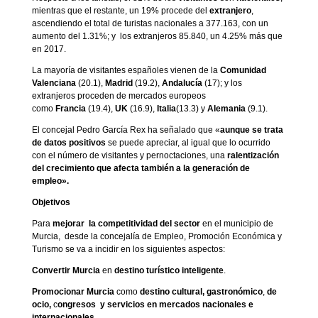
mientras que el restante, un 19% procede del
extranjero
,
ascendiendo el total de turistas nacionales a 377.163, con un
aumento del 1.31%; y los extranjeros 85.840, un 4.25% más que
en 2017.
La mayoría de visitantes españoles vienen de la
Comunidad
Valenciana
(20.1),
Madrid
(19.2),
Andalucía
(17); y los
extranjeros proceden de mercados europeos
como
Francia
(19.4),
UK
(16.9),
Italia
(13.3) y
Alemania
(9.1).
El concejal Pedro García Rex ha señalado que «
aunque se trata
de datos positivos
se puede apreciar, al igual que lo ocurrido
con el número de visitantes y pernoctaciones, una
ralentización
del crecimiento que afecta también a la generación de
empleo».
Objetivos
Para
mejorar la competitividad del sector
en el municipio de
Murcia, desde la concejalía de Empleo, Promoción Económica y
Turismo se va a incidir en los siguientes aspectos:
Convertir Murcia
en
destino turístico inteligente
.
Promocionar Murcia
como
destino cultural, gastronómico
,
de
ocio,
c
ongresos
y servicios en mercados nacionales e
internacionales.