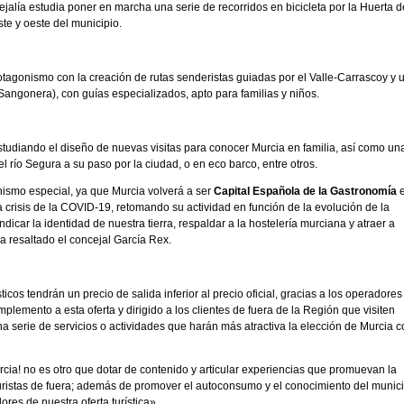
ncejalía estudia poner en marcha una serie de recorridos en bicicleta por la Huerta 
ste y oeste del municipio.
otagonismo con la creación de rutas senderistas guiadas por el Valle-Carrascoy y 
angonera), con guías especializados, apto para familias y niños.
estudiando el diseño de nuevas visitas para conocer Murcia en familia, así como un
el río Segura a su paso por la ciudad, o en eco barco, entre otros.
nismo especial, ya que Murcia volverá a ser
Capital Española de la Gastronomía
 crisis de la COVID-19, retomando su actividad en función de la evolución de la
car la identidad de nuestra tierra, respaldar a la hostelería murciana y atraer a
a resaltado el concejal García Rex.
cos tendrán un precio de salida inferior al precio oficial, gracias a los operadores
emento a esta oferta y dirigido a los clientes de fuera de la Región que visiten
na serie de servicios o actividades que harán más atractiva la elección de Murcia 
urcia! no es otro que dotar de contenido y articular experiencias que promuevan la
uristas de fuera; además de promover el autoconsumo y el conocimiento del munic
res de nuestra oferta turística».