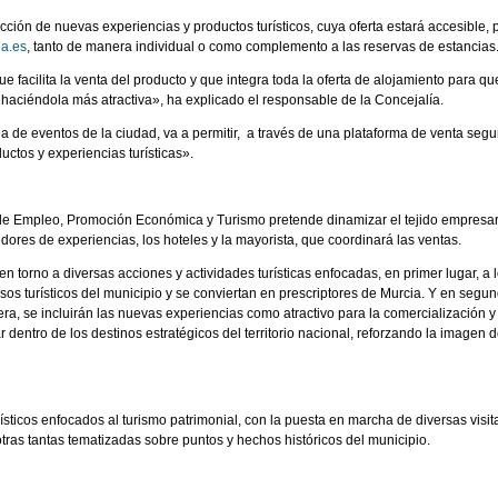
ción de nuevas experiencias y productos turísticos, cuya oferta estará accesible, 
ia.es
, tanto de manera individual o como complemento a las reservas de estancias
e facilita la venta del producto y que integra toda la oferta de alojamiento para qu
, haciéndola más atractiva», ha explicado el responsable de la Concejalía.
a de eventos de la ciudad, va a permitir, a través de una plataforma de venta segu
uctos y experiencias turísticas».
ía de Empleo, Promoción Económica y Turismo pretende dinamizar el tejido empresar
edores de experiencias, los hoteles y la mayorista, que coordinará las ventas.
 torno a diversas acciones y actividades turísticas enfocadas, en primer lugar, a 
s turísticos del municipio y se conviertan en prescriptores de Murcia. Y en segu
fuera, se incluirán las nuevas experiencias como atractivo para la comercialización y
 dentro de los destinos estratégicos del territorio nacional, reforzando la imagen 
ísticos enfocados al turismo patrimonial, con la puesta en marcha de diversas visit
 otras tantas tematizadas sobre puntos y hechos históricos del municipio.